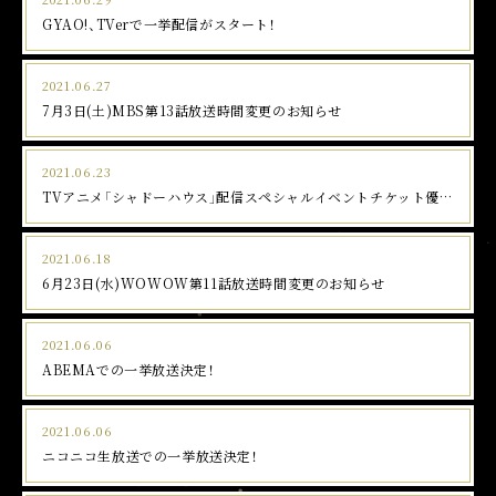
GYAO!、TVerで一挙配信がスタート！
2021.06.27
7月3日(土)MBS第13話放送時間変更のお知らせ
TOP
NEWS
2021.06.23
TVアニメ「シャドーハウス」配信スペシャルイベントチケット優先
ONAIR
販売申し込み開始！
INTRODUCTION
2021.06.18
6月23日(水)WOWOW第11話放送時間変更のお知らせ
STORY
2021.06.06
CHARACTER
ABEMAでの一挙放送決定！
STAFF/CAST
2021.06.06
MUSIC
ニコニコ生放送での一挙放送決定！
Blu-ray&DVD