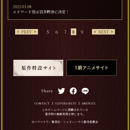
2021.03.08
エドワード役は羽多野渉に決定！
5
6
7
8
9
Share
CONTACT
COPYRIGHTS
ANIPLEX
このホームページに掲載されている
著作物の無断利用を禁じます。
©ソウマトウ／集英社・シャドーハウス製作委員会