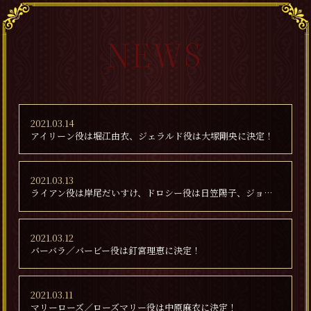
NEWS
2021.03.14
アイリーン役は堀江由衣、ジェラルド役は大塚剛央に決定！
2021.03.13
ライアン役は岸尾だいすけ、ドロシー役は日笠陽子、ジョゼフ役は三宅健太、ソフィ役は花守ゆみりに決定！
2021.03.12
バーバラ／バービー役は釘宮理恵に決定！
2021.03.11
マリーローズ／ローズマリー役は中原麻衣に決定！