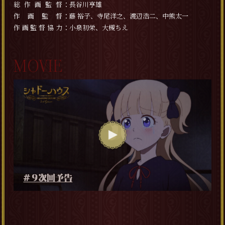
総作画監督
長谷川亨雄
作画監督
藤 裕子、寺尾洋之、渡辺浩二、中熊太一
作画監督協力
小泉初栄、大槻ちえ
MOVIE