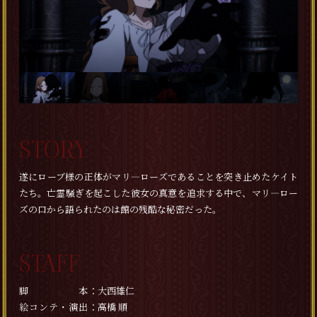
STORY
遂にローブ様の正体がマリ―ローズであることを突き止めたケイト
たち。亡霊騒ぎを起こした彼女の真意を追求する中で、マリ―ロー
ズの口から語られたのは館の残酷な秘密だった。
STAFF
脚本
大西雄仁
絵コンテ・演出
高橋 順